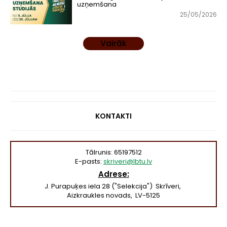
uzņemšana
25/05/2026
Vairāk
KONTAKTI
Tālrunis: 65197512
E-pasts:
skriveri@lbtu.lv
Adrese:
J. Purapuķes iela 28 ("Selekcija") Skrīveri,
Aizkraukles novads, LV-5125