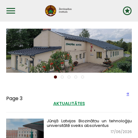
Pārlekt
uz
galveno
saturu
Pagination
Prev
‹‹
Page 3
pag
AKTUALITĀTES
Jūnijā Latvijas Biozinātņu un tehnoloģiju
universitātē sveiks absolventus
17/06/2026