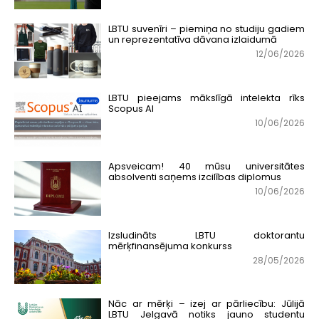
LBTU suvenīri – piemiņa no studiju gadiem
un reprezentatīva dāvana izlaidumā
12/06/2026
LBTU pieejams mākslīgā intelekta rīks
Scopus AI
10/06/2026
Apsveicam! 40 mūsu universitātes
absolventi saņems izcilības diplomus
10/06/2026
Izsludināts LBTU doktorantu
mērķfinansējuma konkurss
28/05/2026
Nāc ar mērķi – izej ar pārliecību: Jūlijā
LBTU Jelgavā notiks jauno studentu