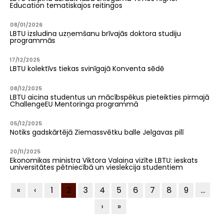
Education tematiskajos reitingos
08/01/2026
LBTU izsludina uzņemšanu brīvajās doktora studiju
programmās
17/12/2025
LBTU kolektīvs tiekas svinīgajā Konventa sēdē
08/12/2025
LBTU aicina studentus un mācībspēkus pieteikties pirmajā
ChallengeEU Mentoringa programmā
05/12/2025
Notiks gadskārtējā Ziemassvētku balle Jelgavas pilī
20/11/2025
Ekonomikas ministra Viktora Valaiņa vizīte LBTU: ieskats
universitātes pētniecībā un vieslekcija studentiem
Pagination
First
«
Previous
‹
Lapa
1
Current
2
Lapa
3
Lapa
4
Lapa
5
Lapa
6
Lapa
7
Lapa
8
Lapa
9
…
page
page
page
Next
›
Last
»