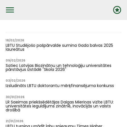
Pārlekt
uz
galveno
saturu
18/02/2026
LBTU Studējošo pašpārvalde sumina Gada balvas 2025
laureātus
09/02/2026
Satiec Latvijas Biozinātņu un tehnoloģiju universitātes
pārstāvjus izstādē "Skola 2026"
03/02/2026
Izsludināts LBTU doktorantu mērķfinansējuma konkurss
30/01/2026
LR Saeimas priekšsēdētājas Daigas Mieriņas vizīte LBTU:
universitātes ieguldījums zinātnē, inovācijās un valsts
drošībā
21/01/2026
LBTU turpina uzrādīt labu sniegumu Times Higher